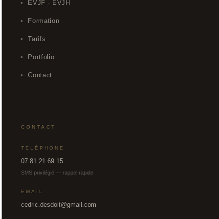
EVJF · EVJH
Formation
Tarifs
Portfolio
Contact
CONTACT
TÉLÉPHONE
07 81 21 69 15
SMS privilégié — rappel rapide
EMAIL
cedric.desdoit@gmail.com